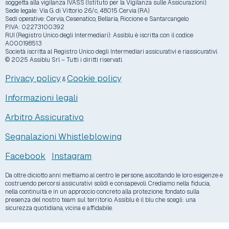
soggetta alla vigilanza IVASS (Istituto per la Vigilanza sulle Assicurazioni).
Sede legale: Via G. di Vittorio 26/c, 48015 Cervia (RA)
Sedi operative: Cervia, Cesenatico, Bellaria, Riccione e Santarcangelo
P.IVA: 02273100392
RUI (Registro Unico degli Intermediari): Assiblu è iscritta con il codice
A000198513
Società iscritta al Registro Unico degli Intermediari assicurativi e riassicurativi.
© 2025 Assiblu Srl – Tutti i diritti riservati.
Privacy policy
Cookie policy
&
Informazioni legali
Arbitro Assicurativo
Segnalazioni Whistleblowing
Facebook
Instagram
Da oltre diciotto anni mettiamo al centro le persone, ascoltando le loro esigenze e
costruendo percorsi assicurativi solidi e consapevoli. Crediamo nella fiducia,
nella continuità e in un approccio concreto alla protezione, fondato sulla
presenza del nostro team sul territorio. Assiblu è il blu che scegli: una
sicurezza quotidiana, vicina e affidabile.